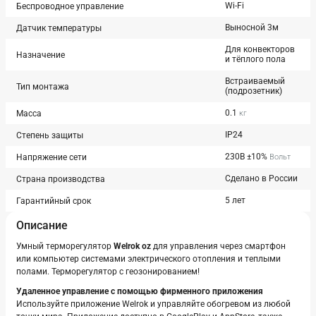
Wi-Fi
Беспроводное управление
Выносной 3м
Датчик температуры
Для конвекторов
Назначение
и тёплого пола
Встраиваемый
Тип монтажа
(подрозетник)
0.1
Масса
кг
IP24
Степень защиты
230В ±10%
Напряжение сети
Вольт
Сделано в России
Страна производства
5 лет
Гарантийный срок
Описание
Инструкция
Скачать (размер: 0.68 Мб)
Умный терморегулятор
Welrok oz
для управления через смартфон
или компьютер системами электрического отопления и теплыми
полами. Терморегулятор с геозонированием!
Удаленное управление с помощью фирменного приложения
Используйте приложение Welrok и управляйте обогревом из любой