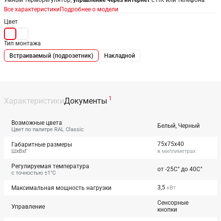
Умный терморегулятор,
управление через интернет
с ПК или телефона
Все характеристики
Подробнее о модели
Цвет
Тип монтажа
Встраиваемый (подрозетник)
Накладной
1
Характеристики
Документы
Возможные цвета
Белый, Черный
Цвет по палитре RAL Classic
75x75x40
Габаритные размеры
ШхВхГ
в миллиметрах
Регулируемая температура
от -25С° до 40С°
с точностью ±1°С
3,5
Максимальная мощность нагрузки
кВт
Сенсорные
Управление
кнопки