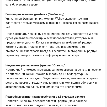
точки мира. Приложение доступно в GooglePlay и AppStore, также
есть браузерная версия.
Геозонирование или geo-fence (Geofencing)
Уникальная функция в приложении Welrok экономит деньги
благодаря автоматическому снижению нагрева, когда дома никого
нет.
После активации функции геозонирования, терморегулятор Welrok
будет учитывать геолокацию всех пользователей, которым был
предоставлен доступ. Когда вы выйдете за выбранный радиус,
Welrok уменьшит или отключит обогрев в зависимости от
выставленных настроек. Когда вы вернетесь в выбранный радиус,
терморегулятор установит комфортную температуру.
Недельное расписание и функция “Отъезд”
Настраивайте комфортное расписание обогрева на день или неделю
в приложении Welrok. Можно выбрать до 16 температурных
периодов на каждый день. Отдельно можно задать температурный
режим на время отъезда – отключить или уменьшить обогрев – и
активировать его одним кликом, когда это необходимо.
Подробная статистика потребления в кВт-часах и валюте
Приложение Welrok предоставляет информацию о расходе
электроэнергии в наглядных графиках, это помогает